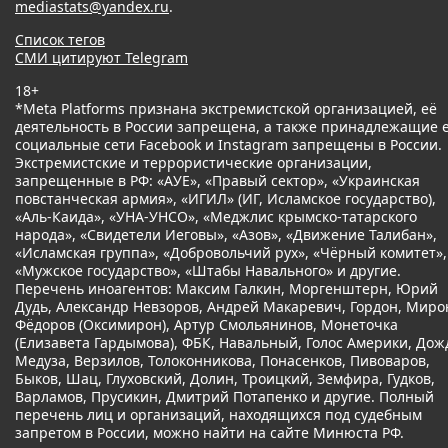
mediastats@yandex.ru
.
Список тегов
СМИ цитируют Telegram
18+
*Meta Platforms признана экстремистской организацией, её
деятельность в России запрещена, а также принадлежащие 
социальные сети Facebook и Instagram запрещены в России.
Экстремистские и террористические организации,
запрещенные в РФ: «АУЕ», «Правый сектор», «Украинская
повстанческая армия», «ИГИЛ» (ИГ, Исламское государство),
«Аль-Каида», «УНА-УНСО», «Меджлис крымско-татарского
народа», «Свидетели Иеговы», «Азов», «Движение Талибан»,
«Исламская группа», «Добровольчий рух», «Чёрный комитет»,
«Мужское государство», «Штабы Навального» и другие.
Перечень иноагентов: Максим Галкин, Моргенштерн, Юрий
Дудь, Александр Невзоров, Андрей Макаревич, Гордон, Миро
Фёдоров (Оксимирон), Артур Смольянинов, Монеточка
(Елизавета Гардымова), ФБК, Навальный, Голос Америки, Дож
Медуза, Верзилов, Толоконникова, Понасенков, Пивоваров,
Быков, Шац, Глуховский, Долин, Троицкий, Земфира, Гудков,
Варламов, Прусикин, Дмитрий Потапенко и другие. Полный
перечень лиц и организаций, находящихся под судебным
запретом в России, можно найти на сайте Минюста РФ.