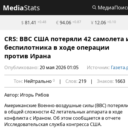
Media
Stats
МедиаПоис
$
81.41
+0.48
€
94.06
+0.87
¥
12.06
+0.10
CRS: ВВС США потеряли 42 самолета 
беспилотника в ходе операции
против Ирана
Опубликовано:
20 мая 2026 01:05
Источник:
Газета.
Тон:
Нейтрально
0
|
Слов:
219
|
Знаков:
1663
Автор: Игорь Рябов
Американские Военно-воздушные силы (ВВС) потерял
в общей сложности 42 летательных аппарата в ходе
конфликта с Ираном. Об этом сообщается в отчете
Исследовательская служба конгресса США.