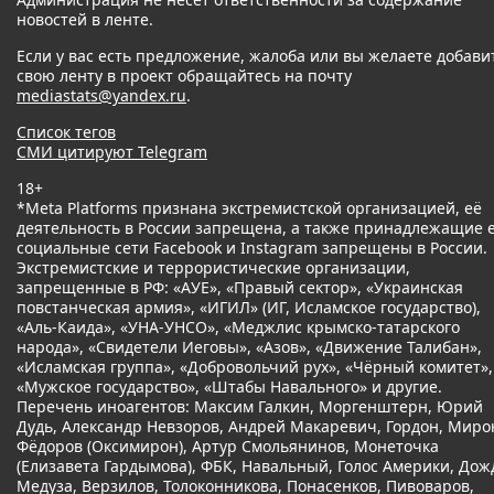
новостей в ленте.
Если у вас есть предложение, жалоба или вы желаете добави
свою ленту в проект обращайтесь на почту
mediastats@yandex.ru
.
Список тегов
СМИ цитируют Telegram
18+
*Meta Platforms признана экстремистской организацией, её
деятельность в России запрещена, а также принадлежащие 
социальные сети Facebook и Instagram запрещены в России.
Экстремистские и террористические организации,
запрещенные в РФ: «АУЕ», «Правый сектор», «Украинская
повстанческая армия», «ИГИЛ» (ИГ, Исламское государство),
«Аль-Каида», «УНА-УНСО», «Меджлис крымско-татарского
народа», «Свидетели Иеговы», «Азов», «Движение Талибан»,
«Исламская группа», «Добровольчий рух», «Чёрный комитет»,
«Мужское государство», «Штабы Навального» и другие.
Перечень иноагентов: Максим Галкин, Моргенштерн, Юрий
Дудь, Александр Невзоров, Андрей Макаревич, Гордон, Миро
Фёдоров (Оксимирон), Артур Смольянинов, Монеточка
(Елизавета Гардымова), ФБК, Навальный, Голос Америки, Дож
Медуза, Верзилов, Толоконникова, Понасенков, Пивоваров,