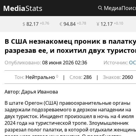
Media
Stats
МедиаПоис
$
82.17
+0.76
€
94.84
+0.78
¥
12.17
+0.10
В США незнакомец проник в палатку
разрезав ее, и похитил двух туристо
Опубликовано:
08 июня 2026 02:36
Источник:
О
Тон:
Нейтрально
0
|
Слов:
286
|
Знаков:
2060
Автор: Дарья Иванова
В штате Орегон (США) правоохранительные органы
задержали подозреваемого в дерзком нападении на
двух туристок. Инцидент произошел в ночь на 4 июля
2024 года на туристической тропе. Злоумышленник
разрезал полог палатки, в которой отдыхали женщины