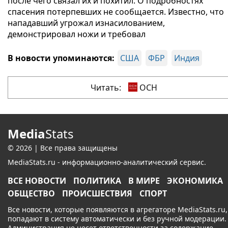
после чего связал их и похитил. О подробностях
спасения потерпевших не сообщается. Известно, что
нападавший угрожал изнасилованием,
демонстрировал ножи и требовал
В новости упоминаются:
США
ФБР
Индия
Читать:
ОСН
Media
Stats
© 2026 | Все права защищены
MediaStats.ru - информационно-аналитический сервис.
ВСЕ НОВОСТИ
ПОЛИТИКА
В МИРЕ
ЭКОНОМИКА
ОБЩЕСТВО
ПРОИСШЕСТВИЯ
СПОРТ
Все новости, которые появляются в агрегаторе MediaStats.ru,
попадают в систему автоматически и без ручной модерации.
Администрация не несет ответственности за содержание