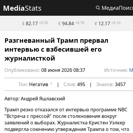
Media
Stats
МедиаПоис
$
82.17
+0.76
€
94.84
+0.78
¥
12.17
+0.10
Разгневанный Трамп прервал
интервью с взбесившей его
журналисткой
Опубликовано:
08 июня 2026 08:37
Источник:
М
Тон:
Негатив
-1
|
Слов:
495
|
Знаков:
3457
Автор: Андрей Яшлавский
Трамп резко отказался от интервью программе NBC
"Встреча с прессой" после столкновения вокруг
заявлений о выборах. Журналистка Кристен Уэлкер
подвергла сомнению утверждения Трампа о том, что