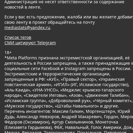
Администрация не несет ответственности за содержание
новостей в ленте.
Если у вас есть предложение, жалоба или вы желаете добави
свою ленту в проект обращайтесь на почту
mediastats@yandex.ru
.
Список тегов
СМИ цитируют Telegram
18+
*Meta Platforms признана экстремистской организацией, её
деятельность в России запрещена, а также принадлежащие 
социальные сети Facebook и Instagram запрещены в России.
Экстремистские и террористические организации,
запрещенные в РФ: «АУЕ», «Правый сектор», «Украинская
повстанческая армия», «ИГИЛ» (ИГ, Исламское государство),
«Аль-Каида», «УНА-УНСО», «Меджлис крымско-татарского
народа», «Свидетели Иеговы», «Азов», «Движение Талибан»,
«Исламская группа», «Добровольчий рух», «Чёрный комитет»,
«Мужское государство», «Штабы Навального» и другие.
Перечень иноагентов: Максим Галкин, Моргенштерн, Юрий
Дудь, Александр Невзоров, Андрей Макаревич, Гордон, Миро
Фёдоров (Оксимирон), Артур Смольянинов, Монеточка
(Елизавета Гардымова), ФБК, Навальный, Голос Америки, Дож
Медуза, Верзилов, Толоконникова, Понасенков, Пивоваров,