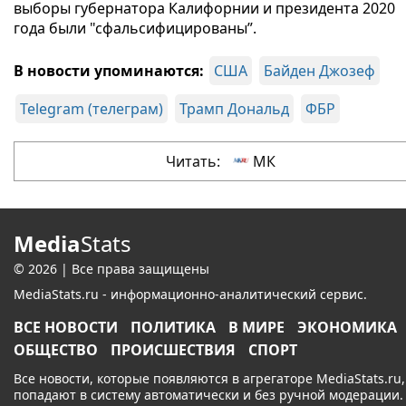
выборы губернатора Калифорнии и президента 2020
года были "сфальсифицированы”.
В новости упоминаются:
США
Байден Джозеф
Telegram (телеграм)
Трамп Дональд
ФБР
Читать:
МК
Media
Stats
© 2026 | Все права защищены
MediaStats.ru - информационно-аналитический сервис.
ВСЕ НОВОСТИ
ПОЛИТИКА
В МИРЕ
ЭКОНОМИКА
ОБЩЕСТВО
ПРОИСШЕСТВИЯ
СПОРТ
Все новости, которые появляются в агрегаторе MediaStats.ru,
попадают в систему автоматически и без ручной модерации.