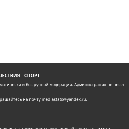
ШЕСТВИЯ
СПОРТ
томатически и без ручной модерации. Администрация не несет
обращайтесь на почту
mediastats@yandex.ru
.
апрещена, а также принадлежащие ей социальные сети