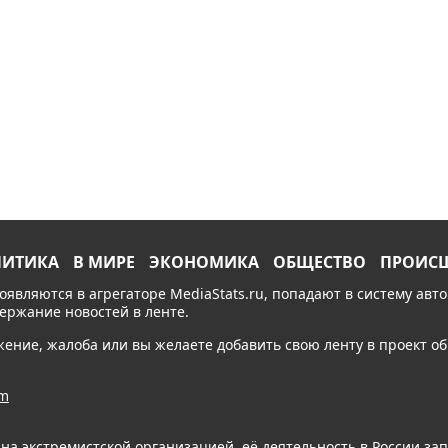
ЛИТИКА
В МИРЕ
ЭКОНОМИКА
ОБЩЕСТВО
ПРОИС
появляются в агрегаторе MediaStats.ru, попадают в систему ав
держание новостей в ленте.
ожение, жалоба или вы желаете добавить свою ленту в проект 
am
ана экстремистской организацией, её деятельность в России з