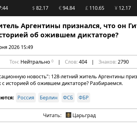
7:44
$
82.17
€
94.84
£
110.65
¥
12.17
тель Аргентины признался, что он Ги
 историей об ожившем диктаторе?
юня 2026 15:49
Тон:
Нейтрально
0
|
Слов:
404
|
Знаков:
2790
ационную новость": 128-летний житель Аргентины приз
ак с историей об ожившем диктаторе? Разбираемся.
ются:
Россия
Берлин
ФСБ
ФБР
Читать:
Царьград