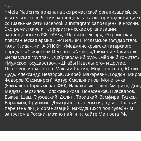
18+
*Meta Platforms признана экстремистской организацией, её
деятельность в России запрещена, а также принадлежащие 
социальные сети Facebook и Instagram запрещены в России.
Экстремистские и террористические организации,
запрещенные в РФ: «АУЕ», «Правый сектор», «Украинская
повстанческая армия», «ИГИЛ» (ИГ, Исламское государство),
«Аль-Каида», «УНА-УНСО», «Меджлис крымско-татарского
народа», «Свидетели Иеговы», «Азов», «Движение Талибан»,
«Исламская группа», «Добровольчий рух», «Чёрный комитет»,
«Мужское государство», «Штабы Навального» и другие.
Перечень иноагентов: Максим Галкин, Моргенштерн, Юрий
Дудь, Александр Невзоров, Андрей Макаревич, Гордон, Миро
Фёдоров (Оксимирон), Артур Смольянинов, Монеточка
(Елизавета Гардымова), ФБК, Навальный, Голос Америки, Дож
Медуза, Верзилов, Толоконникова, Понасенков, Пивоваров,
Быков, Шац, Глуховский, Долин, Троицкий, Земфира, Гудков,
Варламов, Прусикин, Дмитрий Потапенко и другие. Полный
перечень лиц и организаций, находящихся под судебным
запретом в России, можно найти на сайте Минюста РФ.