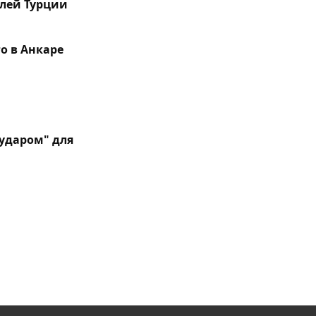
елей Турции
о в Анкаре
ударом" для