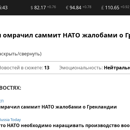
6:43
$
82.17
+0.76
€
94.84
+0.78
£
110.65
+0.92
амп омрачил саммит НАТО жалобами о 
аскрыть/свернуть)
Новостей в сюжете:
13
Эмоциональность:
Нейтраль
ВОСТЯХ:
КП
п омрачил саммит НАТО жалобами о Гренландии
Russia Today
 что НАТО необходимо наращивать производство во