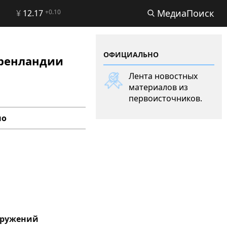
МедиаПоиск
¥
12.17
+0.10
ОФИЦИАЛЬНО
Гренландии
Лента новостных
материалов из
первоисточников.
но
оружений