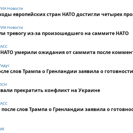
РИА Новости
оды европейских стран НАТО достигли четырех пр
РИА Новости
ли тревогу из-за произошедшего на саммите НАТО
ТАСС
ны НАТО умерили ожидания от саммита после комме
Ридус
сле слов Трампа о Гренландии заявила о готовност
ОСН
звали прекратить конфликт на Украине
ТАСС
после слов Трампа о Гренландии заявила о готовн
МК