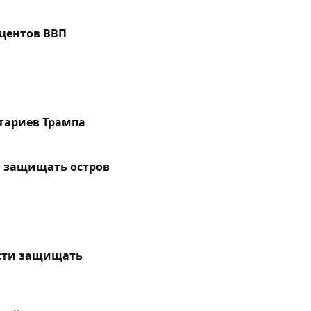
оцентов ВВП
нтариев Трампа
и защищать остров
ости защищать