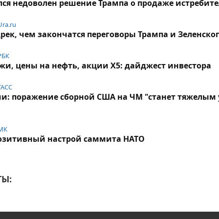
лся недоволен решение Трампа о продаже истребит
Ura.ru
рек, чем закончатся переговоры Трампа и Зеленског
РБК
и, цены на нефть, акции X5: дайджест инвестора
ТАСС
и: поражение сборной США на ЧМ "станет тяжелым 
МК
позитивный настрой саммита НАТО
Ы: