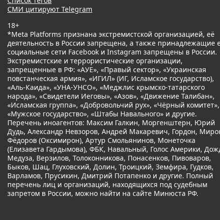
Список тегов
СМИ цитируют Telegram
18+
*Meta Platforms признана экстремистской организацией, её
деятельность в России запрещена, а также принадлежащие 
социальные сети Facebook и Instagram запрещены в России.
Экстремистские и террористические организации,
запрещенные в РФ: «АУЕ», «Правый сектор», «Украинская
повстанческая армия», «ИГИЛ» (ИГ, Исламское государство),
«Аль-Каида», «УНА-УНСО», «Меджлис крымско-татарского
народа», «Свидетели Иеговы», «Азов», «Движение Талибан»,
«Исламская группа», «Добровольчий рух», «Чёрный комитет»,
«Мужское государство», «Штабы Навального» и другие.
Перечень иноагентов: Максим Галкин, Моргенштерн, Юрий
Дудь, Александр Невзоров, Андрей Макаревич, Гордон, Миро
Фёдоров (Оксимирон), Артур Смольянинов, Монеточка
(Елизавета Гардымова), ФБК, Навальный, Голос Америки, Дож
Медуза, Верзилов, Толоконникова, Понасенков, Пивоваров,
Быков, Шац, Глуховский, Долин, Троицкий, Земфира, Гудков,
Варламов, Прусикин, Дмитрий Потапенко и другие. Полный
перечень лиц и организаций, находящихся под судебным
запретом в России, можно найти на сайте Минюста РФ.