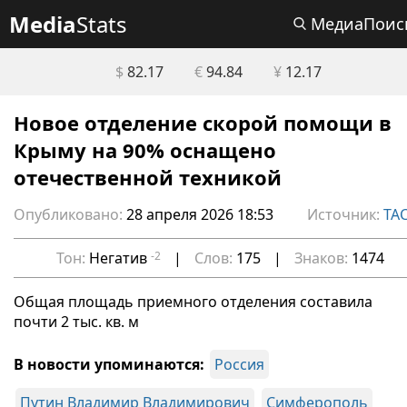
Media
Stats
МедиаПоис
$
82.17
€
94.84
¥
12.17
Новое отделение скорой помощи в
Крыму на 90% оснащено
отечественной техникой
Опубликовано:
28 апреля 2026 18:53
Источник:
ТА
Тон:
Негатив
-2
|
Слов:
175
|
Знаков:
1474
Общая площадь приемного отделения составила
почти 2 тыс. кв. м
В новости упоминаются:
Россия
Путин Владимир Владимирович
Симферополь